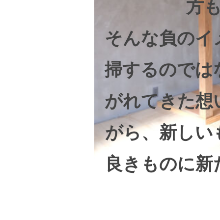
方
そんな負のイ
掃するのでは
がれてきた想
がら、新しい
良きものに新