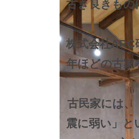
古き良きもの
株式会社ARC
年ほどの古家
古民家には、
震に弱い」と