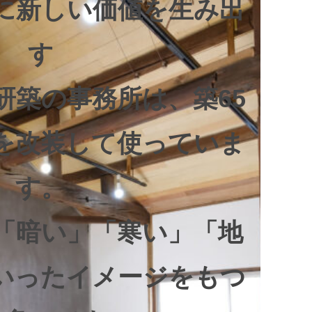
に新しい価値を生み出
す
研築の事務所は、築65
を改装して使っていま
す。
「暗い」「寒い」「地
いったイメージをもつ