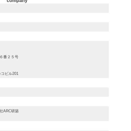
company
６番２５号
コビル201
社ARC研築