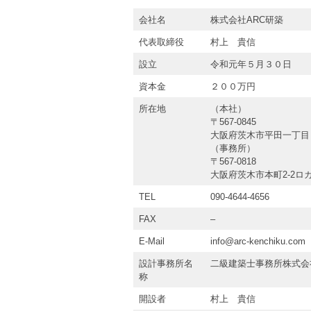
会社名
株式会社ARC研築
代表取締役
村上 貴信
設立
令和元年５月３０日
資本金
２００万円
所在地
（本社）
〒567-0845
大阪府茨木市平田一丁目
（事務所）
〒567-0818
大阪府茨木市本町2-2ロカ
TEL
090-4644-4656
FAX
–
E-Mail
info@arc-kenchiku.com
設計事務所名
二級建築士事務所株式会
称
開設者
村上 貴信