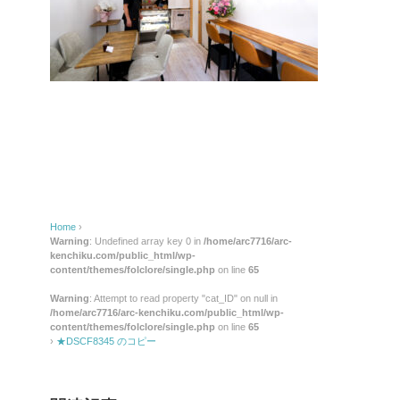
Home
›
Warning
: Undefined array key 0 in
/home/arc7716/arc-
kenchiku.com/public_html/wp-
content/themes/folclore/single.php
on line
65
Warning
: Attempt to read property "cat_ID" on null in
/home/arc7716/arc-kenchiku.com/public_html/wp-
content/themes/folclore/single.php
on line
65
›
★DSCF8345 のコピー