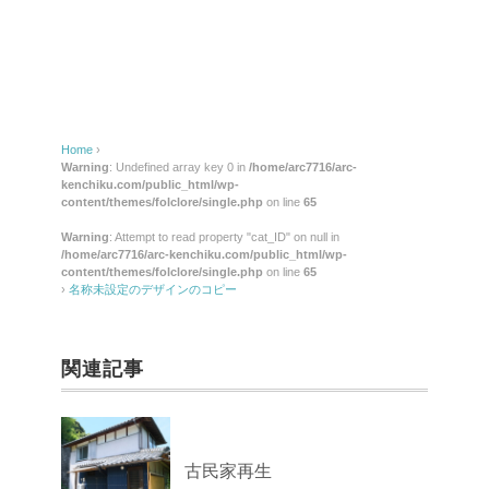
Home
›
Warning
: Undefined array key 0 in
/home/arc7716/arc-
kenchiku.com/public_html/wp-
content/themes/folclore/single.php
on line
65
Warning
: Attempt to read property "cat_ID" on null in
/home/arc7716/arc-kenchiku.com/public_html/wp-
content/themes/folclore/single.php
on line
65
›
名称未設定のデザインのコピー
関連記事
古民家再生