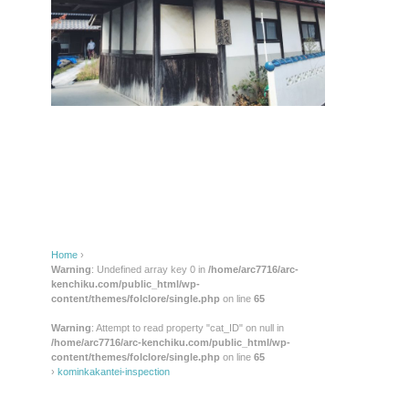
Home
›
Warning
: Undefined array key 0 in
/home/arc7716/arc-
kenchiku.com/public_html/wp-
content/themes/folclore/single.php
on line
65
Warning
: Attempt to read property "cat_ID" on null in
/home/arc7716/arc-kenchiku.com/public_html/wp-
content/themes/folclore/single.php
on line
65
›
kominkakantei-inspection