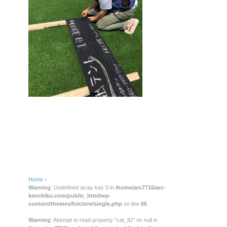
Home
›
Warning
: Undefined array key 0 in
/home/arc7716/arc-
kenchiku.com/public_html/wp-
content/themes/folclore/single.php
on line
65
Warning
: Attempt to read property "cat_ID" on null in