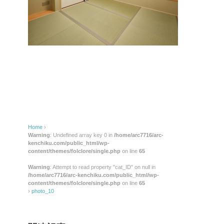
Home
›
Warning
: Undefined array key 0 in
/home/arc7716/arc-
kenchiku.com/public_html/wp-
content/themes/folclore/single.php
on line
65
Warning
: Attempt to read property "cat_ID" on null in
/home/arc7716/arc-kenchiku.com/public_html/wp-
content/themes/folclore/single.php
on line
65
›
photo_10